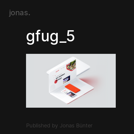
jonas.
gfug_5
Published by Jonas Bünter