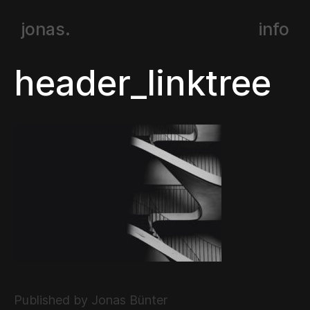
jonas.
info
header_linktree
Published by Jonas Bünter