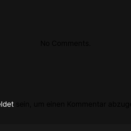
No Comments.
ldet
sein, um einen Kommentar abzug