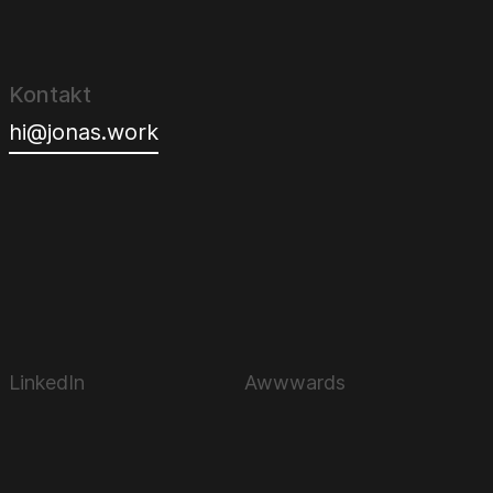
Kontakt
hi@jonas.work
LinkedIn
Awwwards