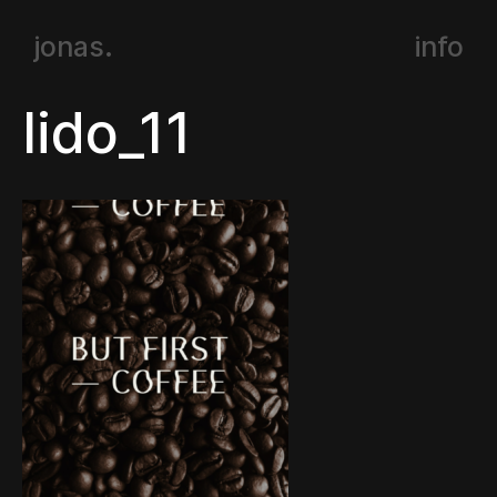
jonas.
info
lido_11