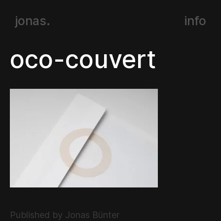
jonas.
info
oco-couvert
Published by Jonas Bünter