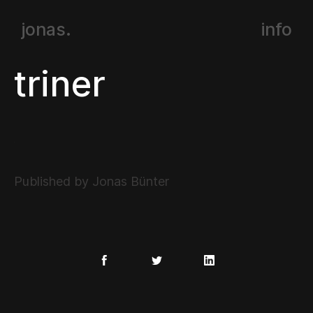
jonas.
info
triner
Published by Jonas Bünter