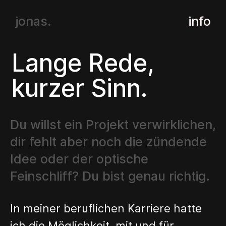
jonas.
info
Lange Rede,
kurzer Sinn.
Du willst ein Projekt verwirklichen,
dir fehlt aber noch die zündende
Idee oder der optische
Feinschliff? Du bist genau richtig.
In meiner beruflichen Karriere hatte
ich die Möglichkeit, mit und für