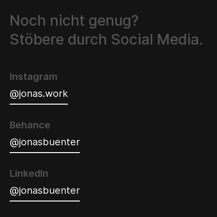
Noch nicht genug?
Stöbere durch Social Media.
Instagram
@jonas.work
Behance
@jonasbuenter
LinkedIn
@jonasbuenter