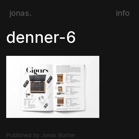
jonas.
info
denner-6
Published by Jonas Bünter