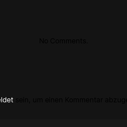
No Comments.
ldet
sein, um einen Kommentar abzug