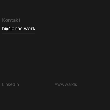
Kontakt
hi@jonas.work
LinkedIn
Awwwards