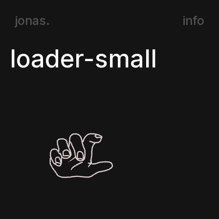
jonas.
info
loader-small