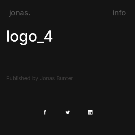
jonas.
info
logo_4
Published by Jonas Bünter