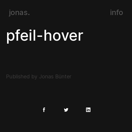
jonas.
info
pfeil-hover
Published by Jonas Bünter